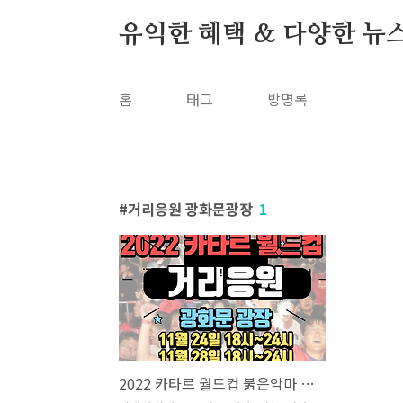
본문 바로가기
유익한 혜택 & 다양한 뉴
홈
태그
방명록
거리응원 광화문광장
1
2022 카타르 월드컵 붉은악마 거리응원 광화문광장 장소 시간 준비물 주의사항