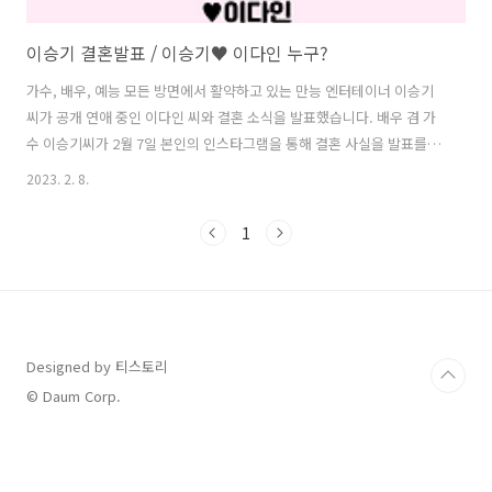
이승기 결혼발표 / 이승기♥ 이다인 누구?
가수, 배우, 예능 모든 방면에서 활약하고 있는 만능 엔터테이너 이승기
씨가 공개 연애 중인 이다인 씨와 결혼 소식을 발표했습니다. 배우 겸 가
수 이승기씨가 2월 7일 본인의 인스타그램을 통해 결혼 사실을 발표를 했
습니다. 상대는 배우 이다인 씨이며 이다인 씨와는 2021년 5월부터 공개
2023. 2. 8.
연애 중이었습니다. 1987년생인 이승기씨는 2004년 1집 앨범 ‘나방의
꿈’을 발표하며 데뷔했습니다. 그동안 ‘내 여자라니까’, ‘결혼해 줄래’,
1
‘정신이 나갔었나 봐’, ‘연애시대’, ‘뻔한 남자’, ‘잘할게’ 등 여러 히트곡
을 발표하며 큰 사랑을 받았습니다. 또한 이승기씨는 가수뿐만 아니라,
배우·예능인으로서도 활약했습니다. ‘논스톱 5’, ‘소문난 칠공주’, ‘찬란
한 유산’, ‘내 여자친구는 구미호’, ‘더킹 ..
Designed by 티스토리
© Daum Corp.