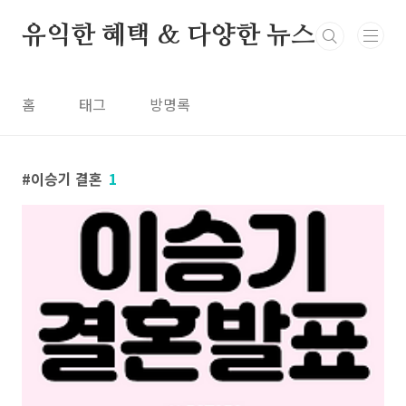
본문 바로가기
유익한 혜택 & 다양한 뉴스
홈
태그
방명록
이승기 결혼
1