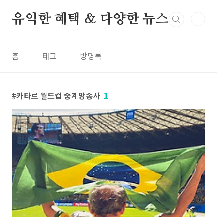
본문 바로가기
유익한 혜택 & 다양한 뉴스
홈
태그
방명록
카타르 월드컵 중계방송사
1