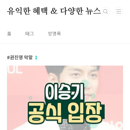
본문 바로가기
유익한 혜택 & 다양한 뉴스
홈
태그
방명록
권진영 막말
1