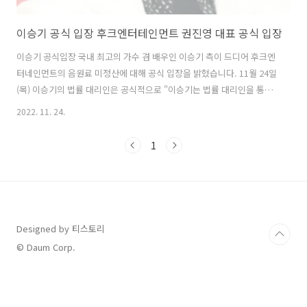
이승기 공식 입장 후크엔터테인먼트 권진영 대표 공식 입장
이승기 공식입장 국내 최고의 가수 겸 배우인 이승기 측이 드디어 후크엔
터네인먼트의 음원료 미정산에 대해 공식 입장을 밝혔습니다. 11월 24일
(목) 이승기의 법률 대리인은 공식적으로 "이승기는 법률 대리인을 통해
지난 11월 15일 후크엔터테인먼트에 음원료 미정산과 관련한 내용증명
2022. 11. 24.
을 발송하였고, 이승기가 참여한 모든 앨범의 유통으로 인한 수익 내역을
공개, 이에 기초해 미지급된 음원료를 정산해 줄 것을 요구했다"라고 말
1
문을 열었습니다. 이어 "이승기는 최초 데뷔 이후 18년 동안 계속해서 후
크엔터테인먼트에 소속돼 활동했고, 연예계 활동 및 정산과 관련해서는
후크엔터테인먼트를 전적으로 신뢰하고 따라왔다"며 "그동안 후크엔터
테인먼트 측에서 음원료에 대해 어떠한 언급도 하지 않았기 때문에 음원
료 수익이 발생하..
Designed by 티스토리
© Daum Corp.