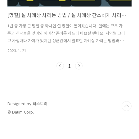
[명절] 설 차례상 차리는 방법 / 설 차례상 간소하게 차리는 법
1년 중 가장 큰 명절 중 하나인 설 명절이 돌아왔습니다. 설에는 모두 가
족과 친척들을 맞이와 차례상 준비를 하느라 바쁘실 텐데요. 지역별 그리
고 가정마다 차이가 있지만 성균관에서 발표한 차례상 차리는 방법과 간
소화할 수 있는 방법을 포스팅하였으니 참고하시길 바랍니다. 목차 1. 설
2023. 1. 21.
차례상 간소하게 차리는 방법 2. 차례 순서 3. 지방 쓰는 법 4. 설 세배하
는 방법 설 차례상 간소하게 차리는 방법 "차례는 조상을 생각하는 후손
1
들의 정성이 담긴 의식이며, 이로 인해 고통 받거나 가족 간의 불화가 일
어나면 결코 바람직한 일이 아닙니다." 명절마다 불필요하게 많은 차례
음식을 준비하느라 가족 간에 불화 원인이 된다는 점을 우려해서, 성균관
의례정립위원회가 설을 앞두고 차례상 간소화 방안을 제시했습니다. 지
난..
Designed by 티스토리
© Daum Corp.