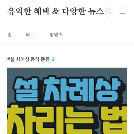
본문 바로가기
유익한 혜택 & 다양한 뉴스
홈
태그
방명록
설 차례상 음식 종류
1