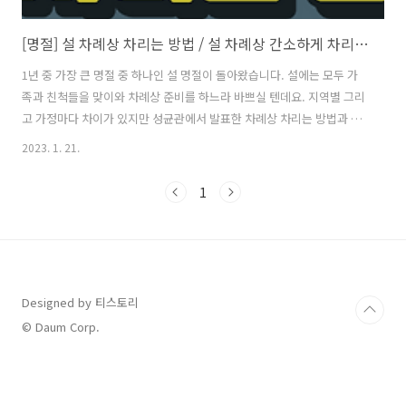
[명절] 설 차례상 차리는 방법 / 설 차례상 간소하게 차리는 법
1년 중 가장 큰 명절 중 하나인 설 명절이 돌아왔습니다. 설에는 모두 가
족과 친척들을 맞이와 차례상 준비를 하느라 바쁘실 텐데요. 지역별 그리
고 가정마다 차이가 있지만 성균관에서 발표한 차례상 차리는 방법과 간
소화할 수 있는 방법을 포스팅하였으니 참고하시길 바랍니다. 목차 1. 설
2023. 1. 21.
차례상 간소하게 차리는 방법 2. 차례 순서 3. 지방 쓰는 법 4. 설 세배하
는 방법 설 차례상 간소하게 차리는 방법 "차례는 조상을 생각하는 후손
1
들의 정성이 담긴 의식이며, 이로 인해 고통 받거나 가족 간의 불화가 일
어나면 결코 바람직한 일이 아닙니다." 명절마다 불필요하게 많은 차례
음식을 준비하느라 가족 간에 불화 원인이 된다는 점을 우려해서, 성균관
의례정립위원회가 설을 앞두고 차례상 간소화 방안을 제시했습니다. 지
난..
Designed by 티스토리
© Daum Corp.