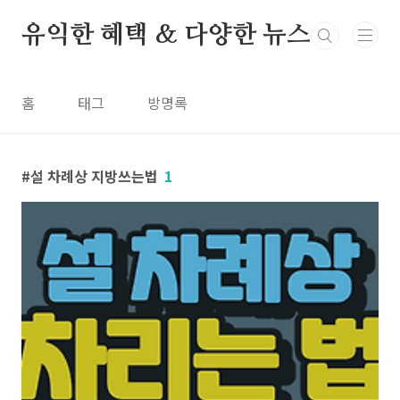
본문 바로가기
유익한 혜택 & 다양한 뉴스
홈
태그
방명록
설 차례상 지방쓰는법
1