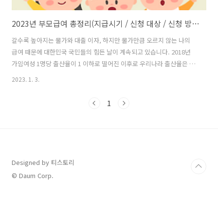
2023년 부모급여 총정리(지급시기 / 신청 대상 / 신청 방법 등)
갈수록 높아지는 물가와 대출 이자, 하지만 물가만큼 오르지 않는 나의
급여 때문에 대한민국 국민들의 힘든 날이 계속되고 있습니다. 2018년
가임여성 1명당 출산율이 1 이하로 떨어진 이후로 우리나라 출산율은 계
속해서 떨어지는 중입니다. 이에 대한 대책으로 정부는 2023년부터 새롭
2023. 1. 3.
게 부모급여를 지급하기로 결정하였습니다. 부모급여의 신청 대상, 신청
방법, 지급 시기 등 모든 것을 총 정리 해보았습니다. 목차 부모급여란?
1
부모급여 신청대상 부모급여 신청방법 부모급여 신청기간 부모급여 지
원금액, 지급시기 부모급여 관련 주요내용 Q&A 부모급여란? 정부는
2023년부터 만 0~1세 영유아(0~23개월)를 키우는 가정에 월 35~70만
원의 부모급여를 지급하기로 하였습니다. 2022년까지 만 0~1세 영유아
를 ..
Designed by 티스토리
© Daum Corp.