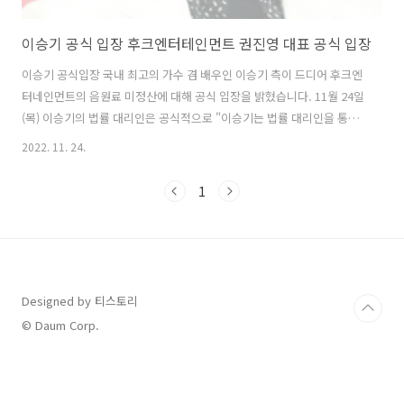
이승기 공식 입장 후크엔터테인먼트 권진영 대표 공식 입장
이승기 공식입장 국내 최고의 가수 겸 배우인 이승기 측이 드디어 후크엔
터네인먼트의 음원료 미정산에 대해 공식 입장을 밝혔습니다. 11월 24일
(목) 이승기의 법률 대리인은 공식적으로 "이승기는 법률 대리인을 통해
지난 11월 15일 후크엔터테인먼트에 음원료 미정산과 관련한 내용증명
2022. 11. 24.
을 발송하였고, 이승기가 참여한 모든 앨범의 유통으로 인한 수익 내역을
공개, 이에 기초해 미지급된 음원료를 정산해 줄 것을 요구했다"라고 말
1
문을 열었습니다. 이어 "이승기는 최초 데뷔 이후 18년 동안 계속해서 후
크엔터테인먼트에 소속돼 활동했고, 연예계 활동 및 정산과 관련해서는
후크엔터테인먼트를 전적으로 신뢰하고 따라왔다"며 "그동안 후크엔터
테인먼트 측에서 음원료에 대해 어떠한 언급도 하지 않았기 때문에 음원
료 수익이 발생하..
Designed by 티스토리
© Daum Corp.