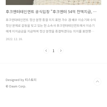
후크엔터테인먼트 공식입장 "후크엔터 54억 전액지급, 정산 분쟁 종결"
후크엔터테인먼트 정산 분쟁 종결 의지 표현 가수 겸 배우 이승기와 수익
정산 문제로 갈등을 빚고 있는 현 소속사 후크엔터테인먼트에서 이승기
에게 미지급금을 지급하며 정산 분쟁을 종결하겠다는 의지를 표현했다.
12월 16일 후크엔터테인먼트는 공식 입장을 내며 "이승기 씨 측에서 요
2022. 12. 16.
구한 금액은 실제 후크엔터테인먼트가 이승기 씨에게 정산해야 할 금액
과는 너무 큰 차이가 있는 관계로 쌍방이 합의에 이르지 못했다. 그럼에
1
도 불구하고 후크엔터테인먼트는 오랜 기간 전속계약 관계를 유지해 온
이승기 씨와 더 이상 정산 문제로 길게 분쟁하고 싶지 않기에 기지급 정
산금 13억원 외에 금일 이승기 씨에게 미지급 정산금 29억원과 이에 대
한 지연이자 12억원을 전액 지급했다"라고 밝혔다. 이어 "더 이상 이승
기씨와 관련된 정산..
Designed by 티스토리
© Daum Corp.