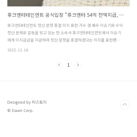
후크엔터테인먼트 공식입장 "후크엔터 54억 전액지급, 정산 분쟁 종결"
후크엔터테인먼트 정산 분쟁 종결 의지 표현 가수 겸 배우 이승기와 수익
정산 문제로 갈등을 빚고 있는 현 소속사 후크엔터테인먼트에서 이승기
에게 미지급금을 지급하며 정산 분쟁을 종결하겠다는 의지를 표현했다.
12월 16일 후크엔터테인먼트는 공식 입장을 내며 "이승기 씨 측에서 요
2022. 12. 16.
구한 금액은 실제 후크엔터테인먼트가 이승기 씨에게 정산해야 할 금액
과는 너무 큰 차이가 있는 관계로 쌍방이 합의에 이르지 못했다. 그럼에
1
도 불구하고 후크엔터테인먼트는 오랜 기간 전속계약 관계를 유지해 온
이승기 씨와 더 이상 정산 문제로 길게 분쟁하고 싶지 않기에 기지급 정
산금 13억원 외에 금일 이승기 씨에게 미지급 정산금 29억원과 이에 대
한 지연이자 12억원을 전액 지급했다"라고 밝혔다. 이어 "더 이상 이승
기씨와 관련된 정산..
Designed by 티스토리
© Daum Corp.