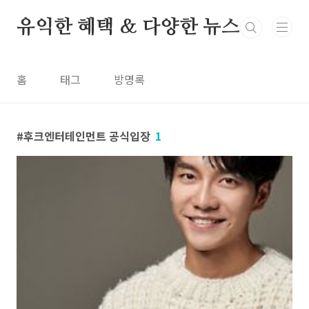
본문 바로가기
유익한 혜택 & 다양한 뉴스
홈
태그
방명록
후크엔터테인먼트 공식입장
1