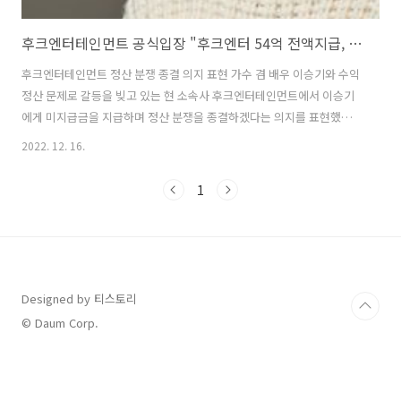
후크엔터테인먼트 공식입장 "후크엔터 54억 전액지급, 정산 분쟁 종결"
후크엔터테인먼트 정산 분쟁 종결 의지 표현 가수 겸 배우 이승기와 수익
정산 문제로 갈등을 빚고 있는 현 소속사 후크엔터테인먼트에서 이승기
에게 미지급금을 지급하며 정산 분쟁을 종결하겠다는 의지를 표현했다.
12월 16일 후크엔터테인먼트는 공식 입장을 내며 "이승기 씨 측에서 요
2022. 12. 16.
구한 금액은 실제 후크엔터테인먼트가 이승기 씨에게 정산해야 할 금액
과는 너무 큰 차이가 있는 관계로 쌍방이 합의에 이르지 못했다. 그럼에
1
도 불구하고 후크엔터테인먼트는 오랜 기간 전속계약 관계를 유지해 온
이승기 씨와 더 이상 정산 문제로 길게 분쟁하고 싶지 않기에 기지급 정
산금 13억원 외에 금일 이승기 씨에게 미지급 정산금 29억원과 이에 대
한 지연이자 12억원을 전액 지급했다"라고 밝혔다. 이어 "더 이상 이승
기씨와 관련된 정산..
Designed by 티스토리
© Daum Corp.