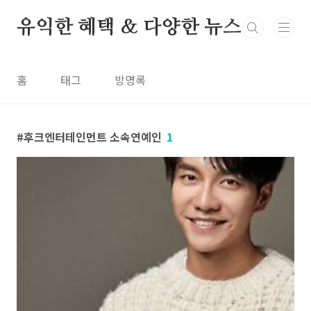
본문 바로가기
유익한 혜택 & 다양한 뉴스
홈
태그
방명록
후크엔터테인먼트 소속연예인
1